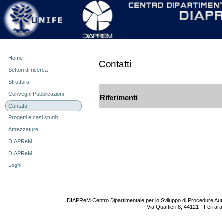
Personal
Skip
tools
to
content.
|
Skip
to
navigation
Home
Contatti
Settori di ricerca
Struttura
Convegni Pubblicazioni
Riferimenti
Contatti
Progetti e casi studio
Attrezzature
DIAPReM
DIAPReM
Loghi
DIAPReM Centro Dipartimentale per lo Sviluppo di Procedure Auto
Via Quartieri 8, 44121 - Ferrara